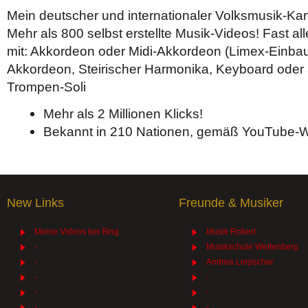
Mein deutscher und internationaler Volksmusik-Kan
Mehr als 800 selbst erstellte Musik-Videos! Fast all
mit: Akkordeon oder Midi-Akkordeon (Limex-Einbau
Akkordeon, Steirischer Harmonika, Keyboard oder 
Trompen-Soli
Mehr als 2 Millionen Klicks!
Bekannt in 210 Nationen, gemäß YouTube-We
New Links
Freunde & Musiker
Meine Videos bei Bing
Musik Robert
-
Musikschule Wettenberg
-
Andrea Lerpscher
-
-
-
-
-
-