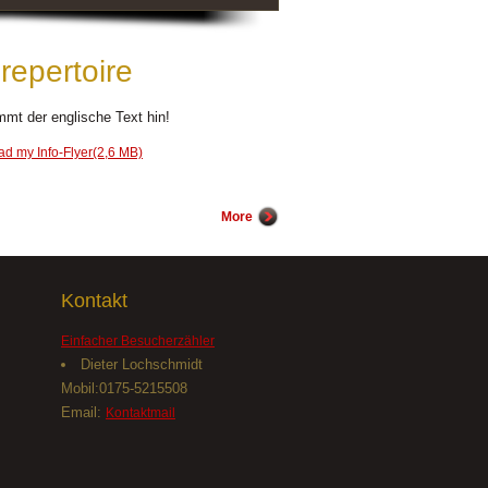
repertoire
mmt der englische Text hin!
d my Info-Flyer(2,6 MB)
More
Kontakt
Einfacher Besucherzähler
Dieter Lochschmidt
Mobil:0175-5215508
Email:
Kontaktmail