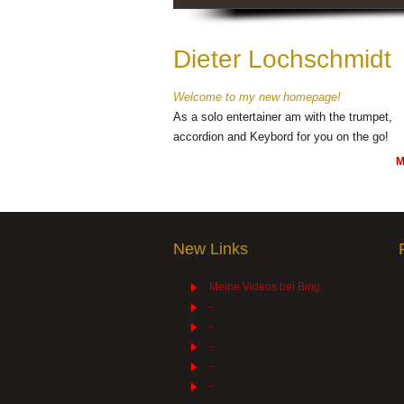
Dieter Lochschmidt
Welcome to my new homepage!
As a solo entertainer am with the trumpet,
accordion and Keybord for you on the go!
M
New Links
Meine Videos bei Bing
-
-
-
-
-