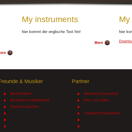
My instruments
My 
hier kommt der englische Text hin!
hier ko
Downloa
More
ore
Freunde & Musiker
Partner
Musik Robert
Weinhaus Drosseleck
Musikschule Wettenberg
Foto- und Video
Andrea Lerpscher
-
-
Lindenwirt Rüdesheim
-
-
-
-